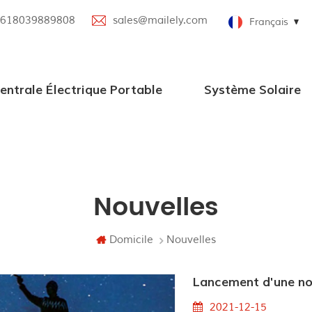
618039889808
sales@mailely.com
Français
entrale Électrique Portable
Système Solaire
Centrale électrique portable 100W-2000W
Nouvelle centrale électrique portable
Centrale électrique portable parallèle
Station d'alimentation portable avec haut-parleur Bluetooth
Systèmes d'alimentation solaire en grille
Nouvelles
Domicile
Nouvelles
Lancement d'une nou
2021-12-15