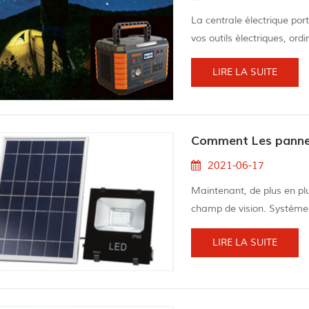
La centrale électrique por
vos outils électriques, ord
et de fonctionner correct
LIRE LA SUITE
multifonctionnelles peuven
construction, des campings 
peut c...
Comment Les panneau
2021-06-17
Maintenant, de plus en p
champ de vision. Système 
solaires peuvent générer d
LIRE LA SUITE
à la lumière du soleil, ce 
génération. Je crois que
panneaux solai...