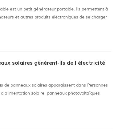
table est un petit générateur portable. Ils permettent à
inateurs et autres produits électroniques de se charger
ement. Ces sources d'alimentation mobiles
t être transportées avec vous sur des chantiers de
ou d'autres endroits où l'électricité est nécessaire. Il
x solaires génèrent-ils de l'électricité
lus de panneaux solaires apparaissent dans Personnes
d'alimentation solaire, panneaux photovoltaïques
e l'électricité aussi longtemps que celle-ci sont exposés
qui est tout simplement trop pratique pour le pouvoir
 vous voudrez certainement savoir Comment Les