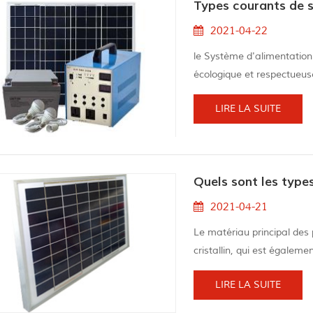
Types courants de s
2021-04-22
le Système d'alimentation
écologique et respectueu
production d'énergie solai
LIRE LA SUITE
d'électricité, connecté au
génération de puissance d
solaire de grilleest princi...
Quels sont les type
2021-04-21
Le matériau principal des 
cristallin, qui est égaleme
demande de Polysilicon pr
LIRE LA SUITE
cellules solaires. Selon dif
électronique et solaire grad