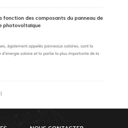
la fonction des composants du panneau de
e photovoltaïque
es, également appelés panneaux solaires, sont la
d'énergie solaire et la partie la plus importante de la
laire : Le rôle des modules photovoltaïques consiste à
 en énergie électrique et à l'envoyer aux piles de
 Charge. Les modules photovoltaïques sont