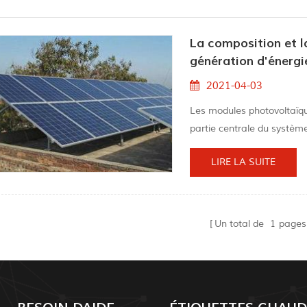
La composition et 
génération d'énergi
2021-04-03
Les modules photovoltaïqu
partie centrale du système 
Système d'alimentation so
LIRE LA SUITE
convertir l'énergie solaire
stockage pour conduire la
communément appelé...
Un total de
1
pages