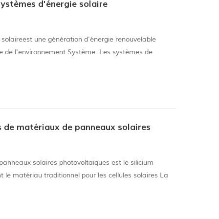
ystèmes d'énergie solaire
 solaireest une génération d'énergie renouvelable
se de l'environnement Système. Les systèmes de
re sont divisés en off-grille Systèmes de production
 réseau Systèmes de production d'électricité et
istribuée Systèmes: 1. le Système d'alimentation
s de matériaux de panneaux solaires
panneaux solaires photovoltaïques est le silicium
nt le matériau traditionnel pour les cellules solaires La
ovient principalement des semi-conducteurs et des
férentes exigences de pureté, il est divisé en qualité
e. 1. Monocristalline Les cellules solaires en silici...