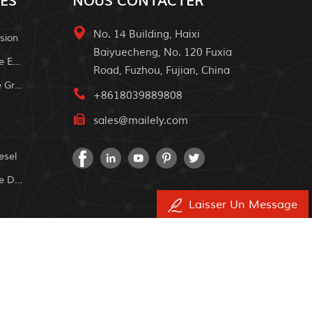
ES
NOUS CONTACTER
No. 14 Building, Haixi
sion
Baiyuecheng, No. 120 Fuxia
Système D'alimentation Solaire Extérieur
Road, Fuzhou, Fujian, China
Système À Domicile Solaire De Grille
+8618039889808
sales@mailely.com
esel
Système D'alimentation Solaire Domestique
Laisser Un Message
réservés.