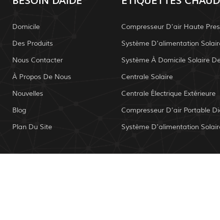
BESOIN DAIDE
ÉTIQUETTES CHAUD
Domicile
Compresseur D'air Haute Pres
Des Produits
Nous Contacter
À Propos De Nous
Centrale Solaire
Nouvelles
Centrale Électrique Extérieure
Blog
Compresseur D'air Portable Di
Plan Du Site
 dauteur: 2026 Mailely Solar Tech Co., Ltd. Tous les droits sont 
IPv6 réseau pris en charge