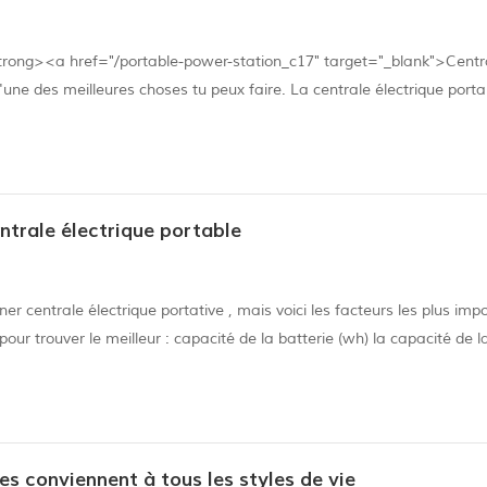
strong><a href="/portable-power-station_c17" target="_blank">Centr
une des meilleures choses tu peux faire. La centrale électrique porta
ing. Ci-dessous, nous allons examiner de plus près comment notre <sp
ntrale électrique portable
 centrale électrique portative , mais voici les facteurs les plus imp
r trouver le meilleur : capacité de la batterie (wh) la capacité de l
e la puissance totale que votre appareil peut obtenir. de nombreux pr
es conviennent à tous les styles de vie