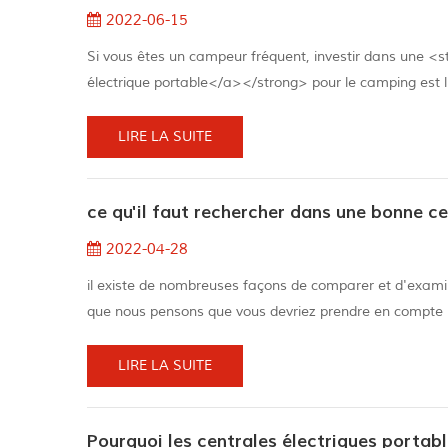
2022-06-15
Si vous êtes un campeur fréquent, investir dans une <
électrique portable</a></strong> pour le camping est l'
peut vous offrir de nombreux cas d'utilisation en camp
LIRE LA SUITE
ce qu'il faut rechercher dans une bonne ce
2022-04-28
il existe de nombreuses façons de comparer et d'examiner
que nous pensons que vous devriez prendre en compte pou
batterie est mesurée en wattheures (wh) et vous indiqu
ont une cap...
LIRE LA SUITE
Pourquoi les centrales électriques portabl