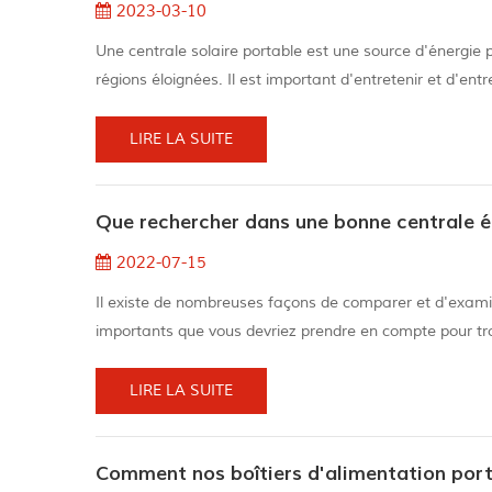
2023-03-10
Une centrale solaire portable est une source d'énergie 
régions éloignées. Il est important d'entretenir et d'ent
efficacement et qu'elle dure longtemps. Voici quelques co
la...
LIRE LA SUITE
Que rechercher dans une bonne centrale é
2022-07-15
Il existe de nombreuses façons de comparer et d'examiner
importants que vous devriez prendre en compte pour tr
</strong> <br /> La capacité de la batterie est mesurée
LIRE LA SUITE
Comment nos boîtiers d'alimentation port