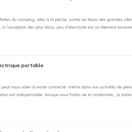
aites du camping, allez à la pêche, sortez du blues des grandes ville
l'exception des plus têtus, peu d'électricité est un élément essenti
le défi de l'alimentation sans alimentation secteur peut rendre le vo
lectrique portable
y peut vous aider à rester connecté. même dans vos activités de plein 
ion est indispensable. lorsque vous'faites de la randonnée,, la batte
la perte de puissance de votre appareil., ce qui signifie que vous n'a