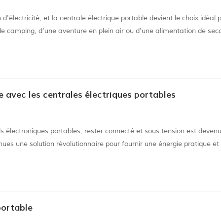
électricité, et la centrale électrique portable devient le choix idéal 
e camping, d'une aventure en plein air ou d'une alimentation de sec
une solution énergétique pratique et fiable. Les principaux avantages
e avec les centrales électriques portables
 électroniques portables, rester connecté et sous tension est deven
nues une solution révolutionnaire pour fournir une énergie pratique et 
mobile à tout moment et n'importe où : Fini le temps de chercher une
portable