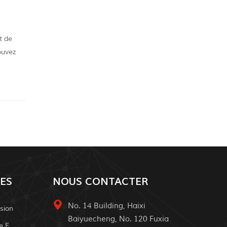
t de
pouvez
 de la
ES
NOUS CONTACTER
No. 14 Building, Haixi
sion
Baiyuecheng, No. 120 Fuxia
Système D'alimentation Solaire Extérieur