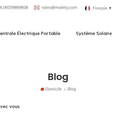
618039889808
sales@mailely.com
Français
entrale Électrique Portable
Système Solaire
Centrale électrique portable 100W-2000W
Nouvelle centrale électrique portable
Centrale électrique portable parallèle
Station d'alimentation portable avec haut-parleur Bluetooth
Systèmes d'alimentation solaire en grille
Blog
Domicile
Blog
avec vous