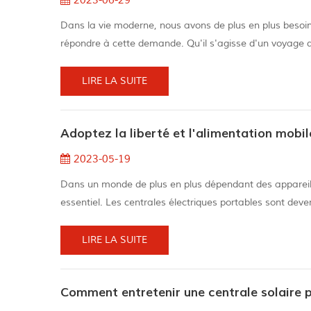
2023-06-29
Dans la vie moderne, nous avons de plus en plus besoin d'
répondre à cette demande. Qu'il s'agisse d'un voyage d
cas d'urgence, une centrale électrique portable fournit 
centrale...
LIRE LA SUITE
Adoptez la liberté et l'alimentation mobil
2023-05-19
Dans un monde de plus en plus dépendant des appareils
essentiel. Les centrales électriques portables sont deve
partout où vos aventures vous mènent. 1. Alimentation 
de courant ou d...
LIRE LA SUITE
Comment entretenir une centrale solaire 