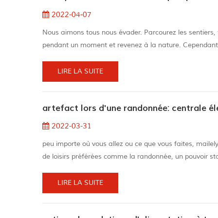
2022-04-07
Nous aimons tous nous évader. Parcourez les sentiers, f
pendant un moment et revenez à la nature. Cependant, à 
simplement profiter du temps à l'extérieur. Cependant, 
stressant et r...
LIRE LA SUITE
artefact lors d'une randonnée: centrale é
2022-03-31
peu importe où vous allez ou ce que vous faites, mailel
de loisirs préférées comme la randonnée, un pouvoir stat
vous permet de rester sur la route sans vous soucier de 
à vo...
LIRE LA SUITE