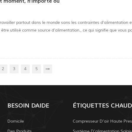
out moment, n'importe où
ravailler partout dans le monde sans les contraintes d'alimentation e
t être utilisé comme source d'alimentation., ce qui signifie que vous 
idien à vos vacances annuelles hors réseau, et découvrir la puissance
2
3
4
5
BESOIN DAIDE
ÉTIQUETTES CHAUD
Domicile
Compresseur D'air Haute Pres
Des Produits