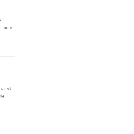
s
el pour
yage
air et
rie
vez plus