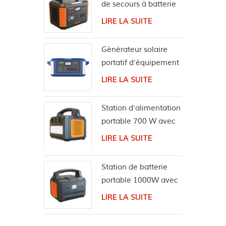
de secours à batterie
Systèm
au lithium de
solair
LIRE LA SUITE
camping 1000W
puissa
mais p
Générateur solaire
comme 
portatif d'équipement
îlot, é
d'alimentation
LIRE LA SUITE
rassem
extérieure 2000W
Station d'alimentation
portable 700 W avec
haut-parleur sans fil
LIRE LA SUITE
Bluetooth
Station de batterie
portable 1000W avec
haut-parleur
LIRE LA SUITE
Bluetooth