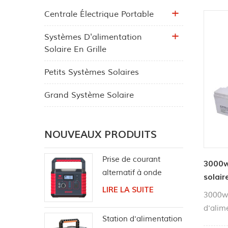
Centrale Électrique Portable
Systèmes D'alimentation
Solaire En Grille
Petits Systèmes Solaires
Grand Système Solaire
NOUVEAUX PRODUITS
Prise de courant
3000w
alternatif à onde
solaire
sinusoïdale pure pour
LIRE LA SUITE
grille
3000w 
centrale solaire
d'alime
portable 330W
Station d'alimentation
meille