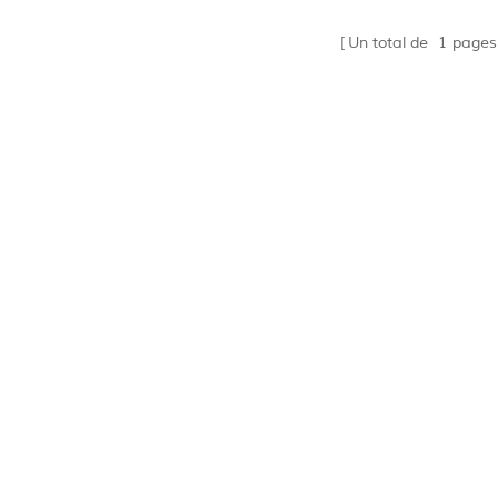
e. Ceci Un grand système
e ne fournit pas seulement la
Un total de
1
pages
nce d'utilisation de la maison,
eut également être utilisée
poste de poste frontière, base
levage de ferme, villa, lieu de
blement extérieur, etc .