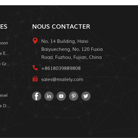
ES
NOUS CONTACTER
No. 14 Building, Haixi
sion
Baiyuecheng, No. 120 Fuxia
Système D'alimentation Solaire Extérieur
Road, Fuzhou, Fujian, China
Système À Domicile Solaire De Grille
+8618039889808
sales@mailely.com
esel
Système D'alimentation Solaire Domestique