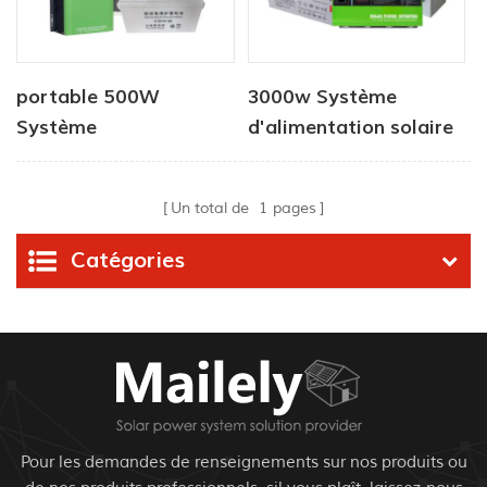
portable 500W
3000w Système
Système
d'alimentation solaire
d'alimentation solaire
sur le toit de la grille
en plein air AC DC
de la grille
Un total de
1
pages
Catégories
Pour les demandes de renseignements sur nos produits ou