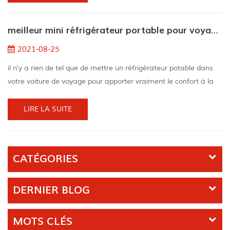
cela rend le mini-réfrigérateur plus difficile à travailler et rend
certaines zones du mini-réfrigérateur plus chaudes que
meilleur mini réfrigérateur portable pour voyager
d'autres.en fait, le...
2021-08-25
il n'y a rien de tel que de mettre un réfrigérateur potable dans
votre voiture de voyage pour apporter vraiment le confort à la
maison pendant le voyage.la réfrigération signifie que vous
pouvez conserver des aliments frais et d'autres aliments froids,
LIRE LA SUITE
tels que des légumes, des produits laitiers, de la viande, du
"booch" et de la bière. si vous avez un long voyage à l'avenir, ou
si vous souhaitez ...
CATÉGORIES
DERNIER BLOG
MOTS CLÉS