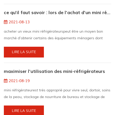
de la saison et du temps de la journée. Comment froid est ça?
ce qu'il faut savoir : lors de l'achat d'un mini réfrigérateur d'occasion
Différents mini-réfrigérateurs atte...
2021-08-13
acheter un vieux mini réfrigérateurspeut être un moyen bon
marché d'obtenir certains des équipements ménagers dont
vous avez besoin, donc cela peut aussi mettre une partie de
votre argent durement gagné dans votre poche. Décidez de la
LIRE LA SUITE
taille et du type dont vous avez besoin choisissez un
réfrigérateur compact parmi trois spécifications simples :grand :
maximiser l'utilisation des mini-réfrigérateurs
ces versions sont l'un des plus grands petits...
2021-08-19
mini réfrigérateurest très approprié pour vivre seul, dortoir, soins
de la peau, stockage de nourriture de bureau et stockage de
votre vin. 1. tirer le meilleur parti de l'espace du mini
réfrigérateur lorsque les aliments obstruent la circulation de l'air,
LIRE LA SUITE