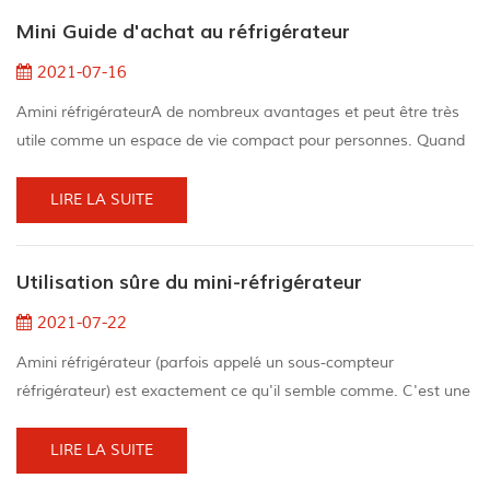
stockés dans des cuisines extérieures, des piscines et même de
Mini Guide d'achat au réfrigérateur
rendre votre expérience de cam...
2021-07-16
Amini réfrigérateurA de nombreux avantages et peut être très
utile comme un espace de vie compact pour personnes. Quand
Nous parlons des types disponibles sur le marché, il existe
également divers produits. Nous J'espère que notre guide
LIRE LA SUITE
d'achat de mini-réfrigérateur peut résoudre toutes vos
questions communes car nous vous guidons à travers la
Utilisation sûre du mini-réfrigérateur
classification de base Mini taille du réfrigérateurLa ...
2021-07-22
Amini réfrigérateur (parfois appelé un sous-compteur
réfrigérateur) est exactement ce qu'il semble comme. C'est une
petite version du réfrigérateur de taille typique que l'on trouve
dans chaque Américain Cuisine. il y a Accueil Mini réfrigérateurs
LIRE LA SUITE
, Mini réfrigérateurs pour dortoirs, mini-réfrigérateurs pour bars,