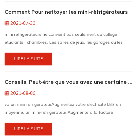
mini-réfrigérateurs pour les bureaux et mini-réfrigérateurs pour
Comment Pour nettoyer les mini-réfrigérateurs
Hôtels. La différen...
2021-07-30
mini réfrigérateurs ne convient pas seulement au collège
étudiants ' chambres. Les salles de jeux, les garages ou les
bureaux sont des endroits idéaux pour placer des réfrigérateurs
supplémentaires pour que les boissons et les collations soient
LIRE LA SUITE
cool et empêchent les utilisateurs de trekking jusqu'au
réfrigérateur principal. Tout comme tu fais avec d'autres
Conseils: Peut-être que vous avez une certaine confusion sur le mini réfrigérateur
appareils, le mini réfrigérateur devrait ...
2021-08-06
va un mini réfrigérateurAugmentez votre électricité Bill? en
moyenne, un mini-réfrigérateur Augmentera la facture
d'électricité par US $ 3.29 Per mois ou US $ 39.49 Per année.
Les coûts d'électricité varient en fonction de la marque, du
LIRE LA SUITE
modèle et de l'installation de l'équipement, ainsi que de l'état,