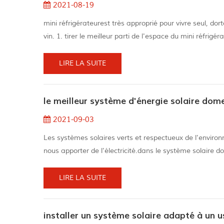
2021-08-19
mini réfrigérateurest très approprié pour vivre seul, do
vin. 1. tirer le meilleur parti de l'espace du mini réfrigér
réfrigérateur plus difficile à travailler et rend certaines
LIRE LA SUITE
le meilleur système d'énergie solaire dom
2021-09-03
Les systèmes solaires verts et respectueux de l'enviro
nous apporter de l'électricité.dans le système solaire do
système solaire portable nous permet d'être à l'extérie
l'obscuri...
LIRE LA SUITE
installer un système solaire adapté à un