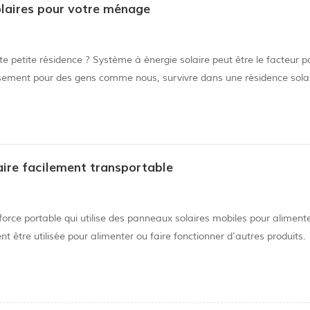
olaires pour votre ménage
 petite résidence ? Système à énergie solaire peut être le facteur p
sement pour des gens comme nous, survivre dans une résidence solai
nnies ont rendu les technologies photovoltaïques plus abordables et 
aire facilement transportable
force portable qui utilise des panneaux solaires mobiles pour alimente
t être utilisée pour alimenter ou faire fonctionner d'autres produits.
ur la planète Terre sous forme de conditions sévères, de condition