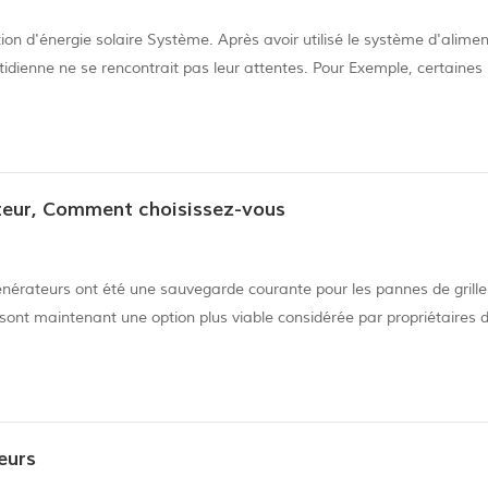
ration d'énergie solaire Système. Après avoir utilisé le système d'alime
otidienne ne se rencontrait pas leur attentes. Pour Exemple, certaines
e, mais ne produisez que 5 à 6kw / h une journée, et certains sont 
ateur, Comment choisissez-vous
générateurs ont été une sauvegarde courante pour les pannes de grille
ont maintenant une option plus viable considérée par propriétaires 
ent moins bruyants que générateurs portables, mais ils peut toujours
eurs