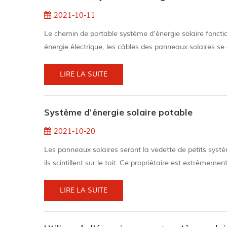
2021-10-11
Le chemin de portable système d'énergie solaire fonctio
énergie électrique, les câbles des panneaux solaires se
continu (courant continu) en énergie en courant alterna
plus d'én...
LIRE LA SUITE
Système d'énergie solaire potable
2021-10-20
Les panneaux solaires seront la vedette de petits systè
ils scintillent sur le toit. Ce propriétaire est extrême
famille tout en diminuant subtilement la facture éner
étoile, le pan...
LIRE LA SUITE