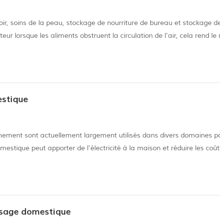
rtoir, soins de la peau, stockage de nourriture de bureau et stockage d
ateur lorsque les aliments obstruent la circulation de l'air, cela rend le 
 zones du mini-réfrigérateur plus chaudes que d'autres.en fait, le...
estique
nnement sont actuellement largement utilisés dans divers domaines p
mestique peut apporter de l'électricité à la maison et réduire les coût
ur et peut alimenter le téléphone portable pendant la journée plutôt 
 usage domestique