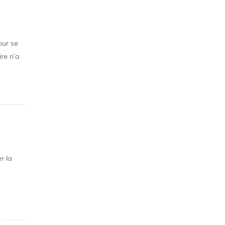
our se
re n'a
plus
r la
s