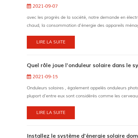
2021-09-07
avec les progrès de la société, notre demande en élec
chaud, la consommation d'énergie des appareils ménagers 
que l'énergie solaire alternative est apparue.pour utilis
savez...
LIRE LA SUITE
Quel rôle joue l'onduleur solaire dans le
2021-09-15
Onduleurs solaires , également appelés onduleurs photov
plupart d'entre eux sont considérés comme les cerveaux 
courant continu en courant alternatif. Le courant contin
fournir...
LIRE LA SUITE
Installez le système d'énergie solaire do