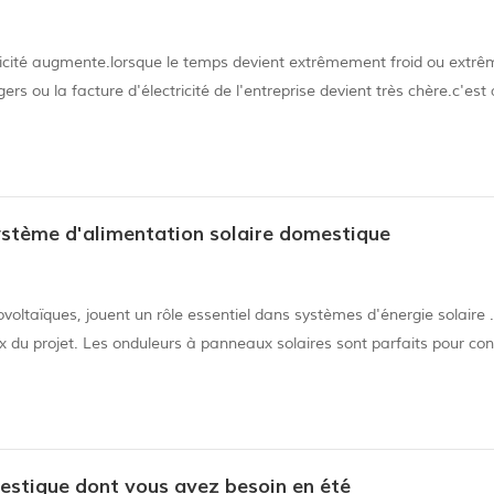
tricité augmente.lorsque le temps devient extrêmement froid ou extr
ou la facture d'électricité de l'entreprise devient très chère.c'est 
er l'énergie solaire, vous devez installer un système solaire domestiqu
 système d'alimentation solaire domestique
oltaïques, jouent un rôle essentiel dans systèmes d'énergie solaire 
du projet. Les onduleurs à panneaux solaires sont parfaits pour conv
u est une puissance qui circule dans une direction dans un circuit et a
mestique dont vous avez besoin en été