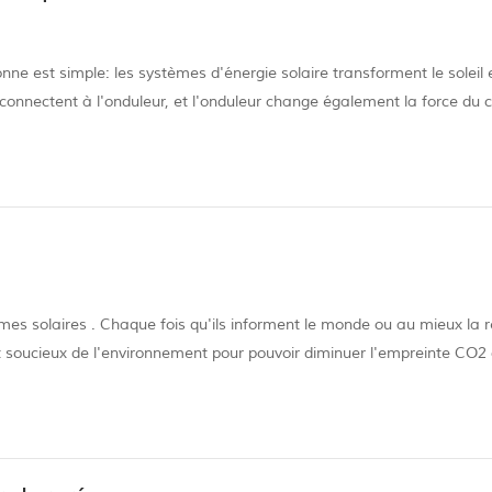
nne est simple: les systèmes d'énergie solaire transforment le soleil 
 connectent à l'onduleur, et l'onduleur change également la force du 
tif (courant alternatif) que vos appareils peuvent Par conséquent, b
mes solaires . Chaque fois qu'ils informent le monde ou au mieux la r
ment soucieux de l'environnement pour pouvoir diminuer l'empreinte CO2 
gétique. Le panneau solaire a gagné en beauté, mais comme pour tou