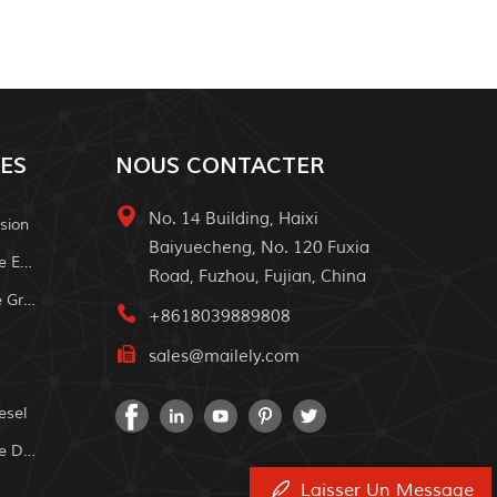
ES
NOUS CONTACTER
No. 14 Building, Haixi
sion
Baiyuecheng, No. 120 Fuxia
Système D'alimentation Solaire Extérieur
Road, Fuzhou, Fujian, China
Système À Domicile Solaire De Grille
+8618039889808
sales@mailely.com
esel
Système D'alimentation Solaire Domestique
Laisser Un Message