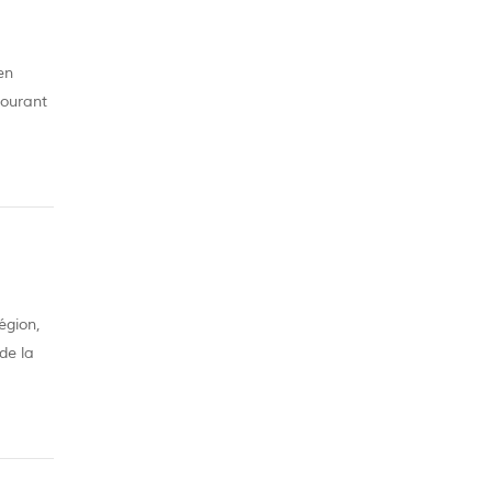
en
courant
eaucoup
égion,
de la
te