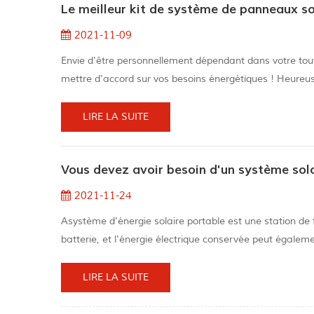
Le meilleur kit de système de panneaux s
2021-11-09
Envie d'être personnellement dépendant dans votre toute
mettre d'accord sur vos besoins énergétiques ! Heureu
jamais été aussi simple. Les progrès des dernières déce
largement access...
LIRE LA SUITE
Vous devez avoir besoin d'un système sol
2021-11-24
Asystème d'énergie solaire portable est une station de 
batterie, et l'énergie électrique conservée peut égalemen
Comme le changement climatique a un impact constant s
croissantes, de nivea...
LIRE LA SUITE