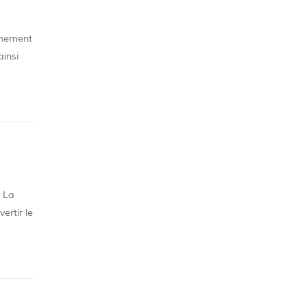
êmement
ainsi
e. vous
. La
ertir le
ide à