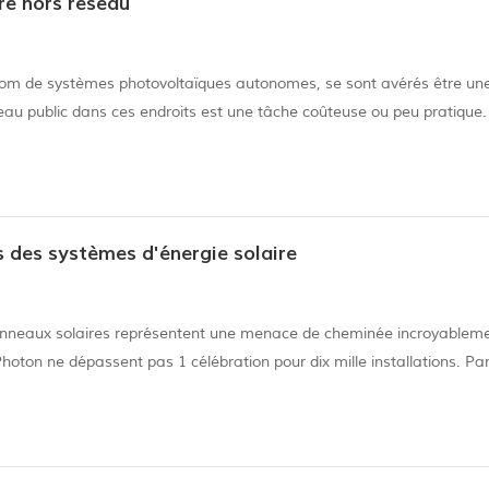
ire hors réseau
nom de systèmes photovoltaïques autonomes, se sont avérés être un
eau public dans ces endroits est une tâche coûteuse ou peu pratique.
teries jouent un rôle important dans le stockage de l'énergie. « Un 
 des systèmes d'énergie solaire
anneaux solaires représentent une menace de cheminée incroyableme
hoton ne dépassent pas 1 célébration pour dix mille installations. Pa
solaires correctement installés n'attraperont probablement pas de f