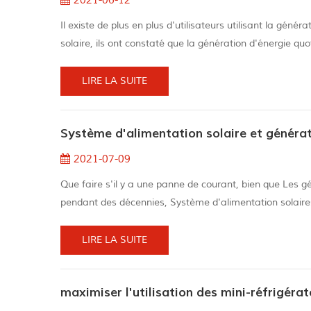
2021-06-12
Il existe de plus en plus d'utilisateurs utilisant la géné
solaire, ils ont constaté que la génération d'énergie qu
personnes installent 3kw Système d'alimentation solair
plus bas....
LIRE LA SUITE
Système d'alimentation solaire et génér
2021-07-09
Que faire s'il y a une panne de courant, bien que Les 
pendant des décennies, Système d'alimentation solaires
propriétaires. 1.Sound: Les générateurs sont généralem
fort sons. Pour La pers...
LIRE LA SUITE
maximiser l'utilisation des mini-réfrigérat