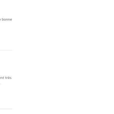
e bonne
rapport
nt très
r
oyer.