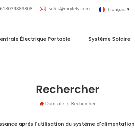
618039889808
sales@mailely.com
Français
entrale Électrique Portable
Système Solaire
Centrale électrique portable 100W-2000W
Nouvelle centrale électrique portable
Centrale électrique portable parallèle
Station d'alimentation portable avec haut-parleur Bluetooth
Systèmes d'alimentation solaire en grille
Rechercher
Domicile
Rechercher