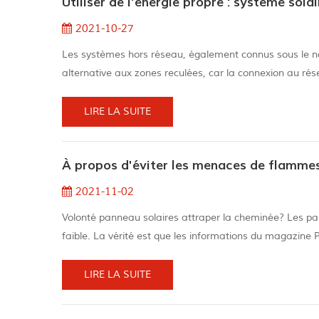
Utiliser de l'énergie propre : système sola
2021-10-27
Les systèmes hors réseau, également connus sous le 
alternative aux zones reculées, car la connexion au rés
Comme le système n'est pas connecté au réseau, les bat
d'enquête auprès des c...
LIRE LA SUITE
À propos d'éviter les menaces de flammes
2021-11-02
Volonté panneau solaires attraper la cheminée? Les p
faible. La vérité est que les informations du magazine P
conséquent, les maisons construites avec des panneaux 
Lors de la fabricatio...
LIRE LA SUITE