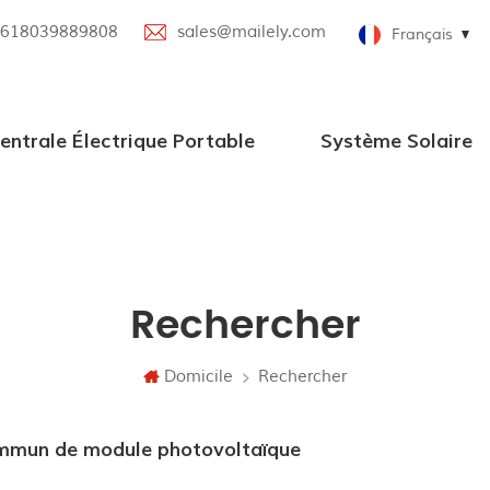
618039889808
sales@mailely.com
Français
entrale Électrique Portable
Système Solaire
Centrale électrique portable 100W-2000W
Nouvelle centrale électrique portable
Centrale électrique portable parallèle
Station d'alimentation portable avec haut-parleur Bluetooth
Systèmes d'alimentation solaire en grille
Rechercher
Domicile
Rechercher
commun de module photovoltaïque