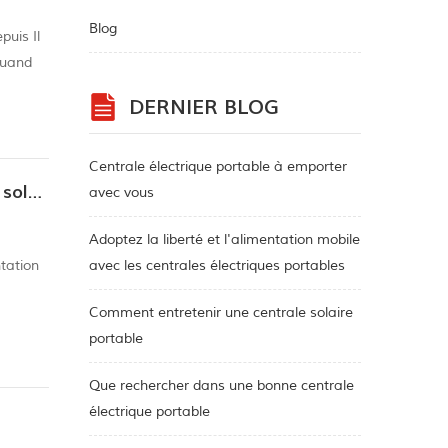
Blog
puis Il
quand
s très
DERNIER BLOG
Centrale électrique portable à emporter
Y a-t-il des inquiétudes sur la perte de puissance après l'utilisation du système d'alimentation solaire?
avec vous
Adoptez la liberté et l'alimentation mobile
ntation
avec les centrales électriques portables
Comment entretenir une centrale solaire
même
portable
Que rechercher dans une bonne centrale
électrique portable