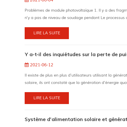
2021-06-04
Problèmes de module photovoltaïque 1. Il y a des fragm
n'y a pas de niveau de soudage pendant Le processus de 
aspiration. 2 ) À l'origine, les tranches de batterie ont
bon f...
LIRE LA SUITE
2021-06-12
Il existe de plus en plus d'utilisateurs utilisant la géné
solaire, ils ont constaté que la génération d'énergie qu
personnes installent 3kw Système d'alimentation solair
plus bas....
LIRE LA SUITE
Système d'alimentation solaire et génér