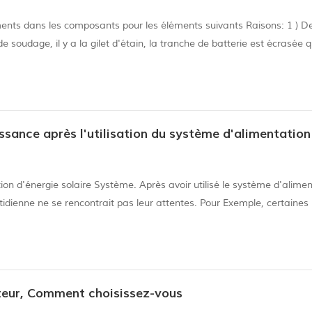
ents dans les composants pour les éléments suivants Raisons: 1 ) De
soudage, il y a la gilet d'étain, la tranche de batterie est écrasée 
 été dissimulées et couplées au stratification prématurée, Eva a toujour
ration d'énergie solaire Système. Après avoir utilisé le système d'alime
otidienne ne se rencontrait pas leur attentes. Pour Exemple, certaines
e, mais ne produisez que 5 à 6kw / h une journée, et certains sont 
ateur, Comment choisissez-vous