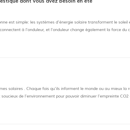
mestique dont vous avez besoin en été
nne est simple: les systèmes d'énergie solaire transforment le soleil 
 connectent à l'onduleur, et l'onduleur change également la force du 
tif (courant alternatif) que vos appareils peuvent Par conséquent, b
mes solaires . Chaque fois qu'ils informent le monde ou au mieux la r
ment soucieux de l'environnement pour pouvoir diminuer l'empreinte CO2 
gétique. Le panneau solaire a gagné en beauté, mais comme pour tou