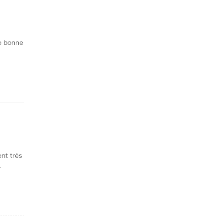
e bonne
rapport
nt très
r
oyer.