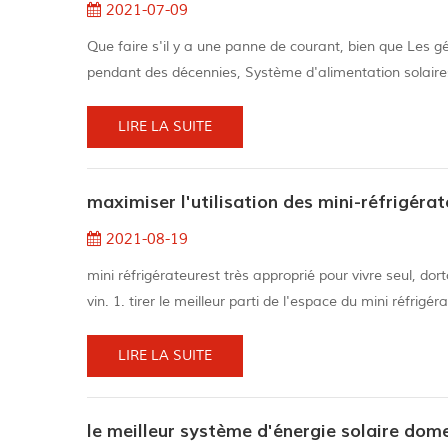
2021-07-09
Que faire s'il y a une panne de courant, bien que Les 
pendant des décennies, Système d'alimentation solaires
propriétaires. 1.Sound: Les générateurs sont généralem
fort sons. Pour La pers...
LIRE LA SUITE
maximiser l'utilisation des mini-réfrigérat
2021-08-19
mini réfrigérateurest très approprié pour vivre seul, do
vin. 1. tirer le meilleur parti de l'espace du mini réfrigér
réfrigérateur plus difficile à travailler et rend certaines
LIRE LA SUITE
le meilleur système d'énergie solaire dom