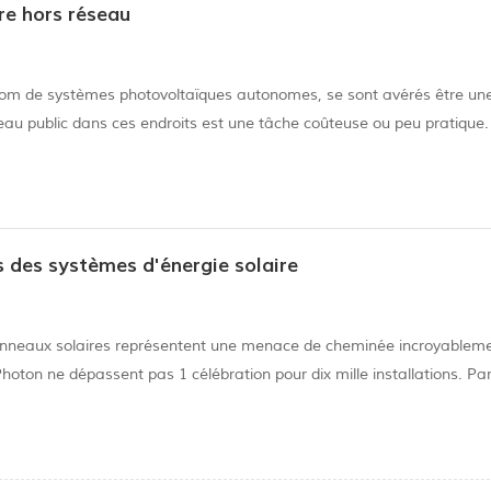
ire hors réseau
nom de systèmes photovoltaïques autonomes, se sont avérés être un
eau public dans ces endroits est une tâche coûteuse ou peu pratique.
teries jouent un rôle important dans le stockage de l'énergie. « Un 
 des systèmes d'énergie solaire
anneaux solaires représentent une menace de cheminée incroyableme
hoton ne dépassent pas 1 célébration pour dix mille installations. Pa
solaires correctement installés n'attraperont probablement pas de f