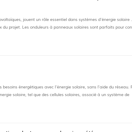
oltaïques, jouent un rôle essentiel dans systèmes d'énergie solaire 
du projet. Les onduleurs à panneaux solaires sont parfaits pour conv
u est une puissance qui circule dans une direction dans un circuit et a
s besoins énergétiques avec l'énergie solaire, sans l'aide du réseau. 
nergie solaire, tel que des cellules solaires, associé à un système de
cité (votre maison). Tout réseau électrique commence par la production