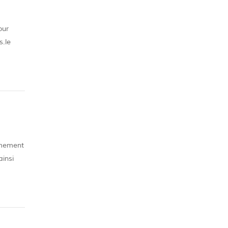
our
s.le
que dans
êmement
ainsi
e. vous