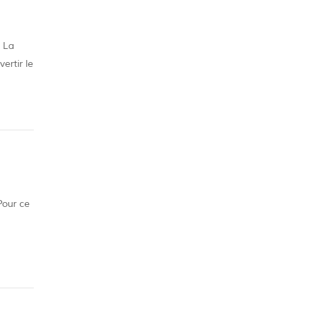
. La
ertir le
ide à
Pour ce