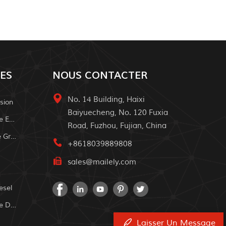
ES
NOUS CONTACTER
No. 14 Building, Haixi
sion
Baiyuecheng, No. 120 Fuxia
Système D'alimentation Solaire Extérieur
Road, Fuzhou, Fujian, China
Système À Domicile Solaire De Grille
+8618039889808
sales@mailely.com
esel
Système D'alimentation Solaire Domestique
Laisser Un Message