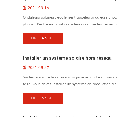
2021-09-15
Onduleurs solaires , également appelés onduleurs photov
plupart d'entre eux sont considérés comme les cerveaux 
courant continu en courant alternatif. Le courant contin
fournir...
LIRE LA SUITE
Installer un système solaire hors réseau
2021-09-27
Système solaire hors réseau signifie répondre à tous vo
faire, vous devez installer un système de production d'é
stockage d'énergie sur le lieu d'utilisation de l'électri
d'électricit...
LIRE LA SUITE