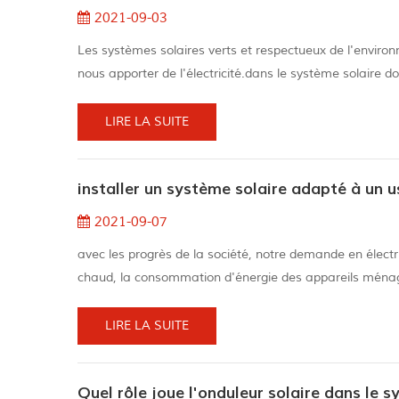
2021-09-03
Les systèmes solaires verts et respectueux de l'enviro
nous apporter de l'électricité.dans le système solaire do
système solaire portable nous permet d'être à l'extérie
l'obscuri...
LIRE LA SUITE
installer un système solaire adapté à un
2021-09-07
avec les progrès de la société, notre demande en élec
chaud, la consommation d'énergie des appareils ménagers 
que l'énergie solaire alternative est apparue.pour utilis
savez...
LIRE LA SUITE
Quel rôle joue l'onduleur solaire dans le