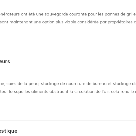
générateurs ont été une sauvegarde courante pour les pannes de grille
ont maintenant une option plus viable considérée par propriétaires 
ent moins bruyants que générateurs portables, mais ils peut toujours
eurs
rtoir, soins de la peau, stockage de nourriture de bureau et stockage d
ateur lorsque les aliments obstruent la circulation de l'air, cela rend le 
 zones du mini-réfrigérateur plus chaudes que d'autres.en fait, le...
estique