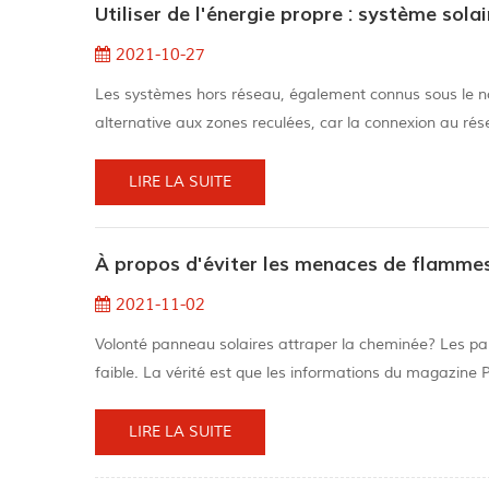
Utiliser de l'énergie propre : système sola
2021-10-27
Les systèmes hors réseau, également connus sous le 
alternative aux zones reculées, car la connexion au rés
Comme le système n'est pas connecté au réseau, les bat
d'enquête auprès des c...
LIRE LA SUITE
À propos d'éviter les menaces de flammes
2021-11-02
Volonté panneau solaires attraper la cheminée? Les p
faible. La vérité est que les informations du magazine P
conséquent, les maisons construites avec des panneaux 
Lors de la fabricatio...
LIRE LA SUITE