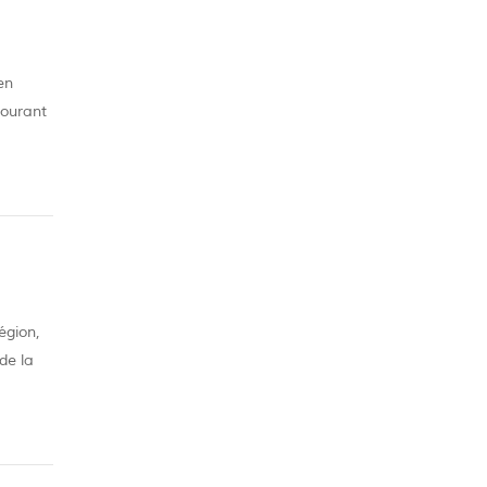
en
courant
eaucoup
égion,
de la
te