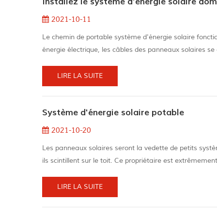
Installez le système d'énergie solaire do
2021-10-11
Le chemin de portable système d'énergie solaire fonctio
énergie électrique, les câbles des panneaux solaires se
continu (courant continu) en énergie en courant alterna
plus d'én...
LIRE LA SUITE
Système d'énergie solaire potable
2021-10-20
Les panneaux solaires seront la vedette de petits systè
ils scintillent sur le toit. Ce propriétaire est extrême
famille tout en diminuant subtilement la facture éner
étoile, le pan...
LIRE LA SUITE