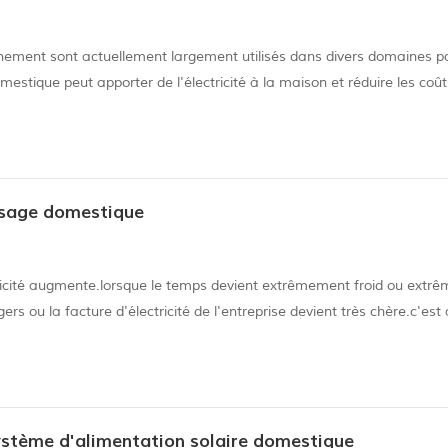
nnement sont actuellement largement utilisés dans divers domaines p
mestique peut apporter de l'électricité à la maison et réduire les coût
ur et peut alimenter le téléphone portable pendant la journée plutôt 
 usage domestique
tricité augmente.lorsque le temps devient extrêmement froid ou extr
ou la facture d'électricité de l'entreprise devient très chère.c'est 
er l'énergie solaire, vous devez installer un système solaire domestiqu
 système d'alimentation solaire domestique